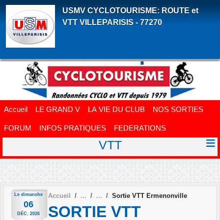
Panneau de gestion des cookies
USMV CYCLOTOURISME: ROUTE et
VTT VILLEPARISIS - 77270
Accueil
LE GRAND V
LA VIE DU CLUB
NOS SORTIES
FORUM
INFOS PRATIQUES
FEDERATIONS
VTT
Le
dimanche
Accueil
Sortie VTT Ermenonville
06
SORTIE VTT
DÉC.
2026