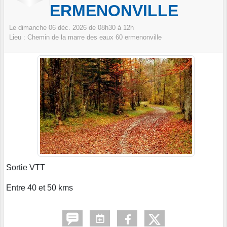
ERMENONVILLE
Le
dimanche
06
déc.
2026
de 08h30 à 12h
Lieu :
Chemin de la marre des eaux
60
ermenonville
Sortie VTT
Entre 40 et 50 kms