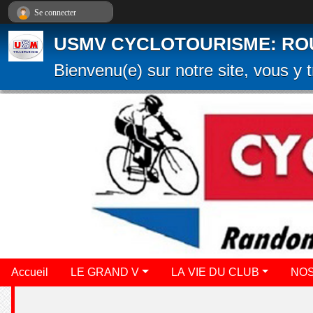
Panneau de gestion des cookies
Se connecter
USMV CYCLOTOURISME: ROUTE
Bienvenu(e) sur notre site, vous y t
Accueil
LE GRAND V
LA VIE DU CLUB
NOS