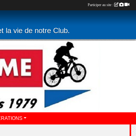
Participer au site :
t la vie de notre Club.
ERATIONS