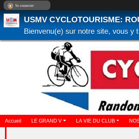
Panneau de gestion des cookies
Se connecter
USMV CYCLOTOURISME: ROUTE
Bienvenu(e) sur notre site, vous y t
Accueil
LE GRAND V
LA VIE DU CLUB
NOS