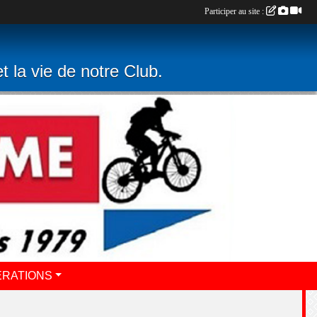
Participer au site :
t la vie de notre Club.
ERATIONS