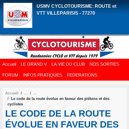
Panneau de gestion des cookies
USMV CYCLOTOURISME: ROUTE et
VTT VILLEPARISIS - 77270
Accueil
LE GRAND V
LA VIE DU CLUB
NOS SORTIES
FORUM
INFOS PRATIQUES
FEDERATIONS
Accueil
Le code de la route évolue en faveur des piétons et des
cyclistes
LE CODE DE LA ROUTE
ÉVOLUE EN FAVEUR DES