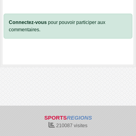
Connectez-vous
pour pouvoir participer aux
commentaires.
SPORTS
REGIONS
210087
visites