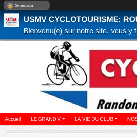
Panneau de gestion des cookies
Se connecter
USMV CYCLOTOURISME: ROUTE
Bienvenu(e) sur notre site, vous y t
Accueil
LE GRAND V
LA VIE DU CLUB
NOS