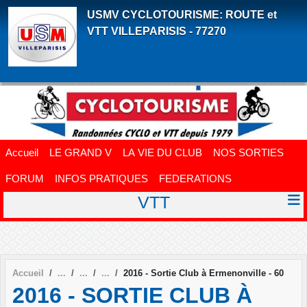
Panneau de gestion des cookies
USMV CYCLOTOURISME: ROUTE et
VTT VILLEPARISIS - 77270
Accueil
LE GRAND V
LA VIE DU CLUB
NOS SORTIES
FORUM
INFOS PRATIQUES
FEDERATIONS
VTT
Accueil
2016 - Sortie Club à Ermenonville - 60
2016 - SORTIE CLUB À