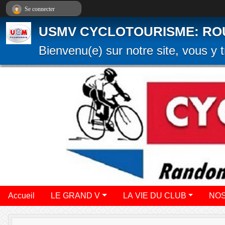
Panneau de gestion des cookies
Se connecter
USMV CYCLOTOURISME: ROUTE
Bienvenu(e) sur notre site, vous y t
Accueil
LE GRAND V
LA VIE DU CLUB
NOS