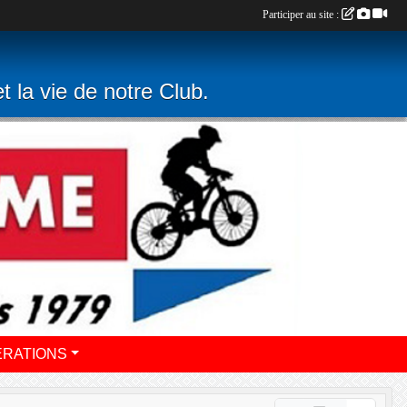
Participer au site :
t la vie de notre Club.
ERATIONS