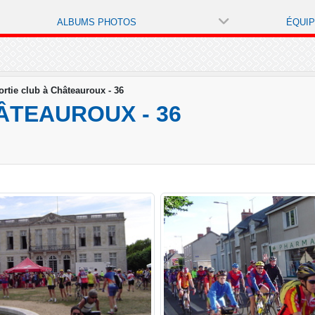
ALBUMS PHOTOS
ÉQUI
ortie club à Châteauroux - 36
HÂTEAUROUX - 36