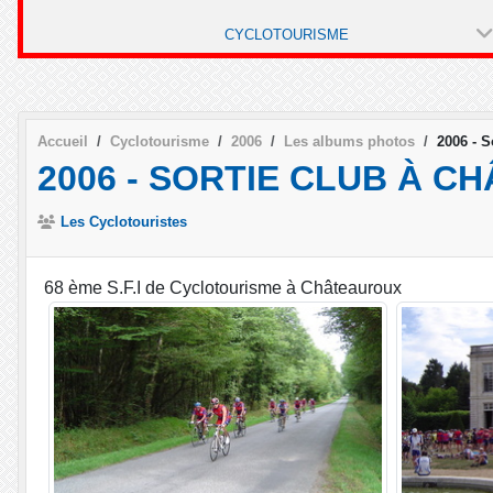
CYCLOTOURISME
Accueil
Cyclotourisme
2006
Les albums photos
2006 - S
2006 - SORTIE CLUB À C
Les Cyclotouristes
68 ème S.F.I de Cyclotourisme à Châteauroux