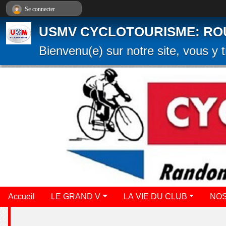
Panneau de gestion des cookies
Se connecter
USMV CYCLOTOURISME: ROUTE
Bienvenu(e) sur notre site, vous y t
Accueil
LE GRAND V
LA VIE DU CLUB
NOS