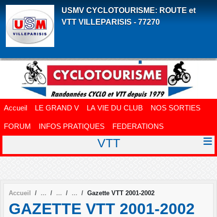
Panneau de gestion des cookies
USMV CYCLOTOURISME: ROUTE et
VTT VILLEPARISIS - 77270
Accueil
LE GRAND V
LA VIE DU CLUB
NOS SORTIES
FORUM
INFOS PRATIQUES
FEDERATIONS
VTT
Accueil
Gazette VTT 2001-2002
GAZETTE VTT 2001-2002