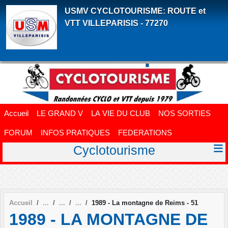
Panneau de gestion des cookies
USMV CYCLOTOURISME: ROUTE et
VTT VILLEPARISIS - 77270
Accueil
LE GRAND V
LA VIE DU CLUB
NOS SORTIES
FORUM
INFOS PRATIQUES
FEDERATIONS
Cyclotourisme
Accueil
1989 - La montagne de Reims - 51
1989 - LA MONTAGNE DE