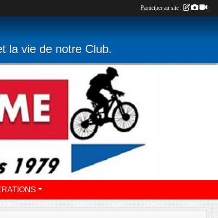
Participer au site :
t la vie de notre Club.
ERATIONS