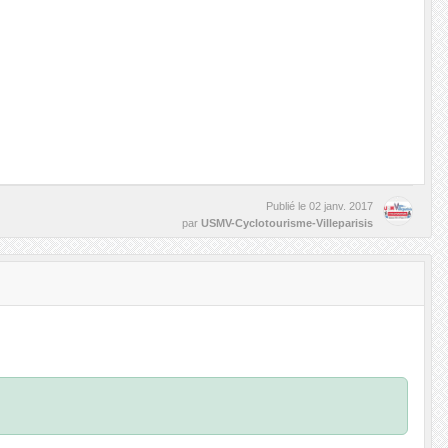
Publié le
02 janv. 2017
par
USMV-Cyclotourisme-Villeparisis