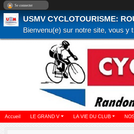
Panneau de gestion des cookies
Se connecter
USMV CYCLOTOURISME: ROUTE
Bienvenu(e) sur notre site, vous y t
Accueil
LE GRAND V
LA VIE DU CLUB
NOS