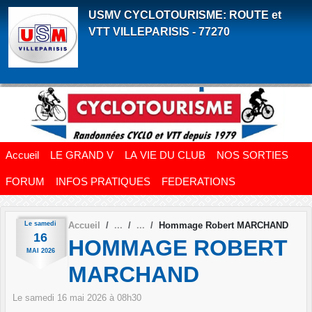
Panneau de gestion des cookies
USMV CYCLOTOURISME: ROUTE et
VTT VILLEPARISIS - 77270
Accueil
LE GRAND V
LA VIE DU CLUB
NOS SORTIES
FORUM
INFOS PRATIQUES
FEDERATIONS
Le
samedi
Accueil
Hommage Robert MARCHAND
16
HOMMAGE ROBERT
MAI
2026
MARCHAND
Le
samedi
16
mai
2026
à 08h30