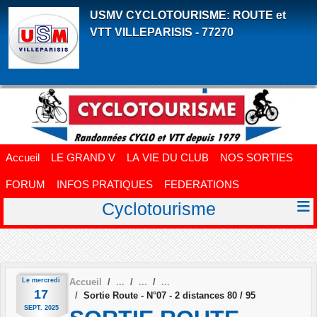
Panneau de gestion des cookies
USMV CYCLOTOURISME: ROUTE et
VTT VILLEPARISIS - 77270
Accueil
LE GRAND V
LA VIE DU CLUB
NOS SORTIES
FORUM
INFOS PRATIQUES
FEDERATIONS
Cyclotourisme
Le
mercredi
Accueil
17
Sortie Route - N°07 - 2 distances 80 / 95
SEPT.
2025