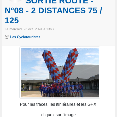
SORTIE ROUTE -
N°08 - 2 DISTANCES 75 /
125
Le
mercredi
23
oct.
2024
à 13h30
Les Cyclotouristes
Pour les traces, les itiniéraires et les GPX,
cliquez sur l'image