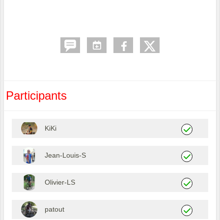
Participants
KiKi
Jean-Louis-S
Olivier-LS
patout