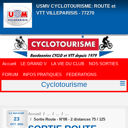
Panneau de gestion des cookies
USMV CYCLOTOURISME: ROUTE et
VTT VILLEPARISIS - 77270
Accueil
LE GRAND V
LA VIE DU CLUB
NOS SORTIES
FORUM
INFOS PRATIQUES
FEDERATIONS
Cyclotourisme
Le
mercredi
Accueil
23
Sortie Route - N°08 - 2 distances 75 / 125
OCT.
2024